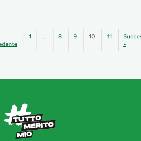
1
…
8
9
10
11
Succe
edente
»