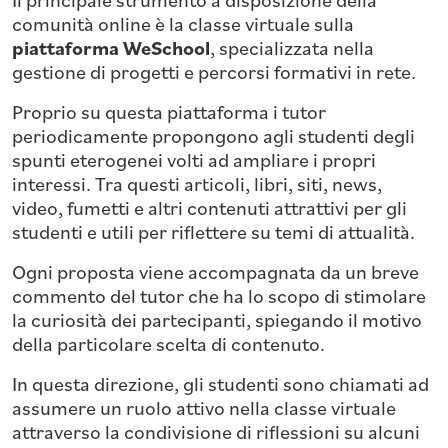
Il principale strumento a disposizione della
comunità online è la classe virtuale sulla
piattaforma WeSchool
, specializzata nella
gestione di progetti e percorsi formativi in rete.
Proprio su questa piattaforma i tutor
periodicamente propongono agli studenti degli
spunti eterogenei volti ad ampliare i propri
interessi. Tra questi articoli, libri, siti, news,
video, fumetti e altri contenuti attrattivi per gli
studenti e utili per riflettere su temi di attualità.
Ogni proposta viene accompagnata da un breve
commento del tutor che ha lo scopo di stimolare
la curiosità dei partecipanti, spiegando il motivo
della particolare scelta di contenuto.
In questa direzione, gli studenti sono chiamati ad
assumere un ruolo attivo nella classe virtuale
attraverso la condivisione di riflessioni su alcuni