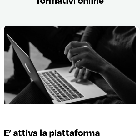
E’ attiva la piattaforma