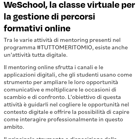
WeSchool, la classe virtuale per
la gestione di percorsi
formativi online
Tra le varie attività di mentoring presenti nel
programma #TUTTOMERITOMIO, esiste anche
un’attività tutta digitale.
Il mentoring online sfrutta i canali e le
applicazioni digitali, che gli studenti usano come
strumento per ampliare le loro opportunità
comunicative e moltiplicare le occasioni di
scambio e di confronto. L’obiettivo di questa
attività è guidarli nel cogliere le opportunità nel
contesto digitale e offrire la possibilità di capire
come interagire professionalmente in questo
ambito.