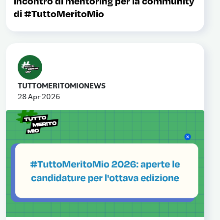
incontro di mentoring per la community
di #TuttoMeritoMio
TUTTOMERITOMIONEWS
28 Apr 2026