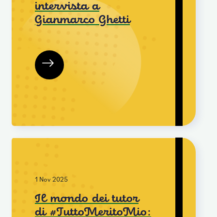
intervista a
Gianmarco Ghetti
1 Nov 2025
Il mondo dei tutor
di #TuttoMeritoMio: