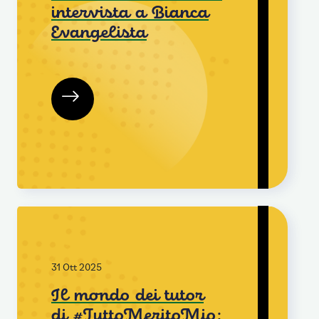
intervista a Bianca
Evangelista
31 Ott 2025
Il mondo dei tutor
di #TuttoMeritoMio: