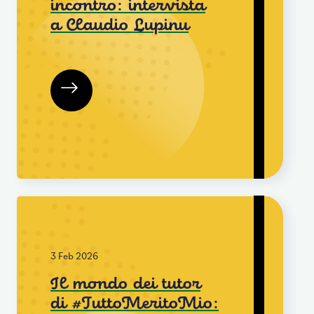
incontro: intervista
a Claudio Lupinu
3 Feb 2026
Il mondo dei tutor
di #TuttoMeritoMio: