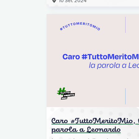
10 Set 2024
Caro #TuttoMeritoMio, t
parola a Leonardo