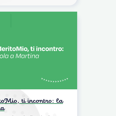
oMio, ti incontro: la
na