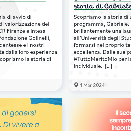
storia di Gabriel
ia di avvio di
Scopriamo la storia di 
i valorizzazione del
programma, Gabriele. 
CR Firenze e Intesa
brillantemente una lau
Fondazione Golinelli,
all’Università degli Stu
entesse e i nostri
formarsi nel proprio te
e dalla loro esperienza
eccellenza. Dalle sue pa
Scopriamo la storia di
#TuttoMeritoMio per la
individuale. […]
1 Mar 2024