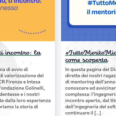
i incontro: la
#TuttoMeritoMio 
come scoperta
ia di avvio di
In questa pagina del D
i valorizzazione del
dirette dei nostri ragaz
CR Firenze e Intesa
di mentoring dell’ann
Fondazione Golinelli,
conoscere ed avvicinar
entesse e i nostri
complessa: l’ingegneri
e dalla loro esperienza
incontro aperto, dal tit
riamo la storia di
dell’ingegneria del sof
continuare il […]