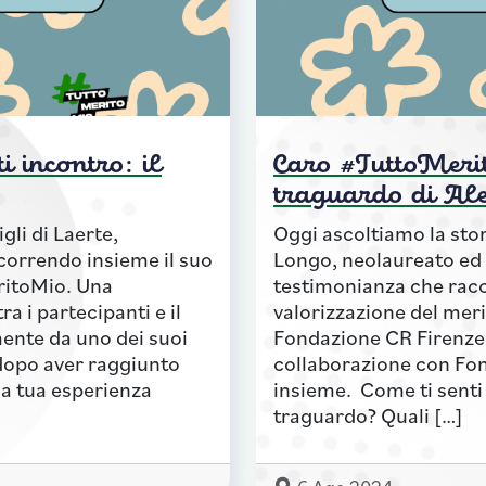
 incontro: il
Caro #TuttoMerit
traguardo di Al
gli di Laerte,
Oggi ascoltiamo la stor
correndo insieme il suo
Longo, neolaureato ed
ritoMio. Una
testimonianza che racc
a i partecipanti e il
valorizzazione del mer
ente da uno dei suoi
Fondazione CR Firenze 
 dopo aver raggiunto
collaborazione con Fon
a tua esperienza
insieme. Come ti senti
traguardo? Quali […]