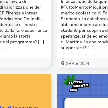
ia di avvio di
In occasione della quin
i valorizzazione del
#TuttoMeritoMio, il pr
CR Firenze e Intesa
merito scolastico di F
Fondazione Golinelli,
Sanpaolo, in collabora
entesse e i nostri
abbiamo incontrato le 
e dalla loro esperienza
studenti per scoprire 
riamo la storia
speranze, sfide ed emo
ore del programma? […]
di Martina. In che mod
supportarti? […]
29 Apr 2024