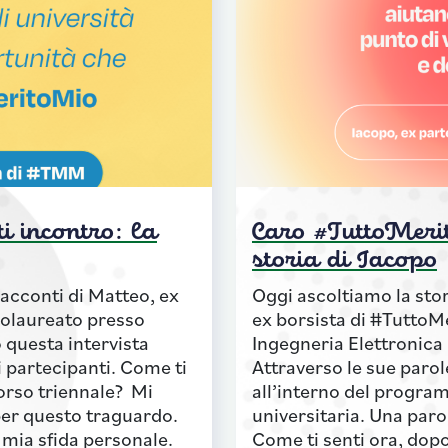
i incontro: la
Caro #TuttoMerit
storia di Iacopo
racconti di Matteo, ex
Oggi ascoltiamo la stori
eolaureato presso
ex borsista di #TuttoM
o questa intervista
Ingegneria Elettronica 
 partecipanti. Come ti
Attraverso le sue parol
corso triennale? Mi
all’interno del progra
per questo traguardo.
universitaria. Una paro
 mia sfida personale.
Come ti senti ora, dop