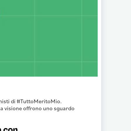
onisti di #TuttoMeritoMio.
sua visione offrono uno sguardo
a con