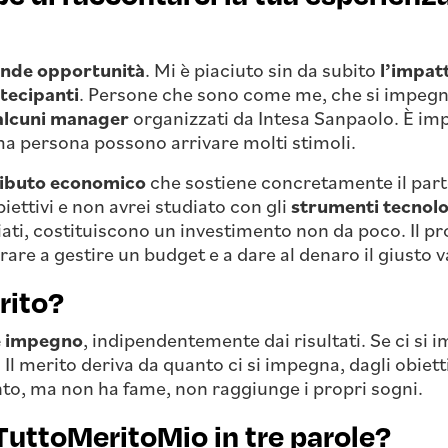
nde opportunità
. Mi è piaciuto sin da subito
l’impatt
rtecipanti
. Persone che sono come me, che si impegn
 alcuni manager
organizzati da Intesa Sanpaolo. È im
ma persona possono arrivare molti stimoli.
ibuto economico
che sostiene concretamente il part
iettivi e non avrei studiato con gli
strumenti tecnolo
giati, costituiscono un investimento non da poco. Il
re a gestire un budget e a dare al denaro il giusto v
erito?
e impegno
, indipendentemente dai risultati. Se ci si 
 Il merito deriva da quanto ci si impegna, dagli obiett
nto, ma non ha fame, non raggiunge i propri sogni.
uttoMeritoMio in tre parole?