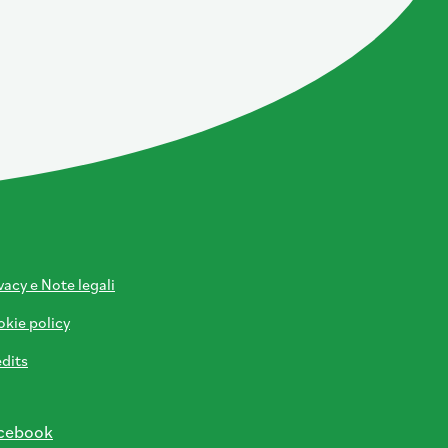
vacy e Note legali
kie policy
dits
cebook