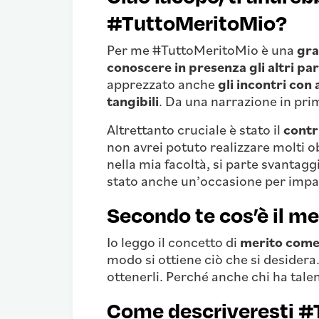
#TuttoMeritoMio?
Per me #TuttoMeritoMio è una
gra
conoscere in presenza gli altri pa
apprezzato anche
gli incontri con
tangibili
. Da una narrazione in pri
Altrettanto cruciale è stato il
contr
non avrei potuto realizzare molti ob
nella mia facoltà, si parte svantag
stato anche un’occasione per impara
Secondo te cos’è il m
Io leggo il concetto di
merito com
modo si ottiene ciò che si desidera.
ottenerli. Perché anche chi ha tale
Come descriveresti #T